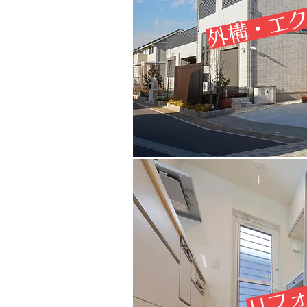
外構・エ
リフ