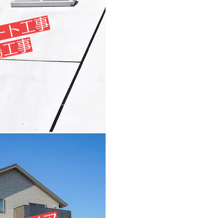
ート工事
場工事